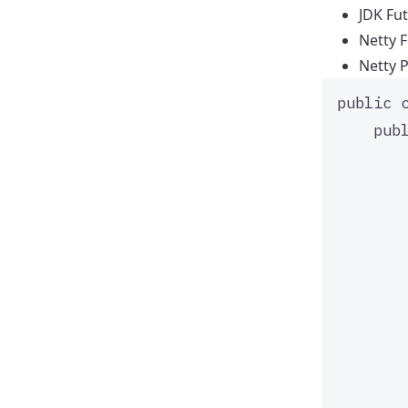
JDK 
Net
Nett
public
pub