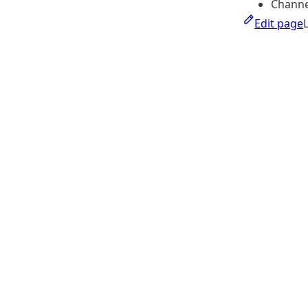
Chan
Edit page