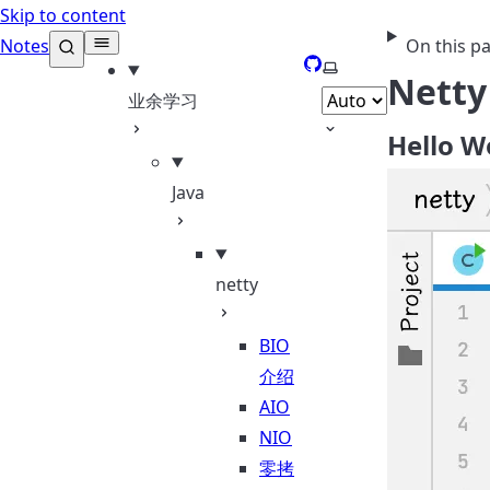
Skip to content
Notes
On this p
GitHub
Select theme
Nett
业余学习
Hello W
Java
netty
BIO
介绍
AIO
NIO
零拷