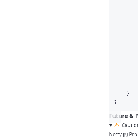
}
}
Future & 
Cautio
Netty 的 Pr