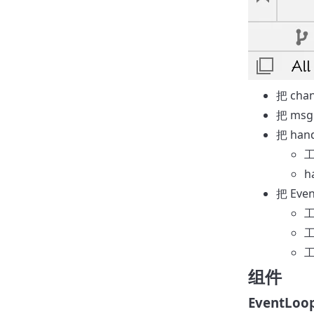
把 ch
把 ms
把 ha
工
h
把 Ev
工
工
组件
EventLoo