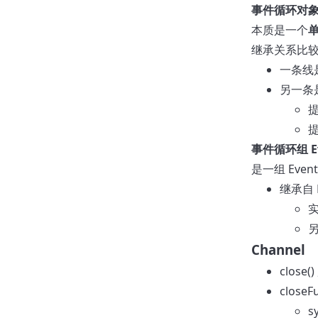
事件循环对
本质是一个
继承关系比
一条线
另一条是
提
事件循环组 Ev
是一组 Even
继承自 N
实
另
Channel
close
close
s