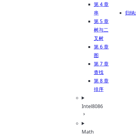
第 4 章
串
归纳
第 5 章
树与二
叉树
第 6 章
图
第 7 章
查找
第 8 章
排序
Intel8086
Math