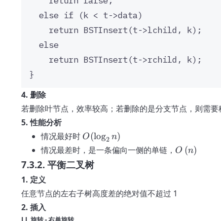
return
false
;
else
if
 (k 
<
t
->
data
)
return
BSTInsert
(
t
->
lchild
, k);
else
return
BSTInsert
(
t
->
rchild
, k);
}
4. 删除
若删除叶节点，效率较高；若删除的是分支节点，则需要
5. 性能分析
O(\log_2
情况最好时
(
lo
g
)
O
n
2
n)
\displaysty
情况最差时，是一条偏向一侧的单链，
(
)
O
n
O \left( n
7.3.2. 平衡二叉树
\right) }
1. 定义
任意节点的左右子树高度差的绝对值不超过 1
2. 插入
LL 旋转 - 右单旋转