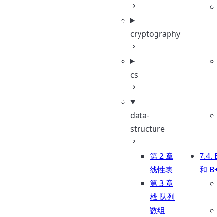
cryptography
cs
data-
structure
第 2 章
7.4.
线性表
和 B
第 3 章
栈 队列
数组