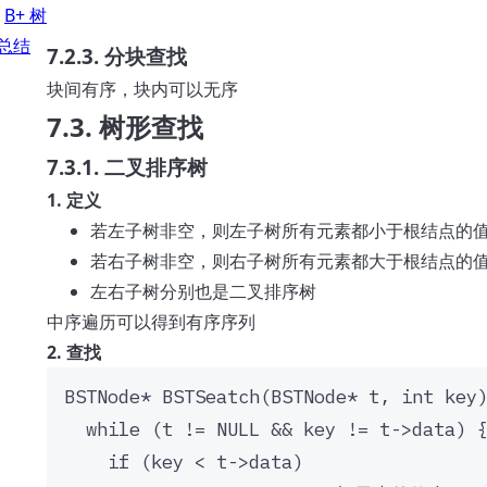
1
B+ 树
\
总结
7.2.3. 分块查找
o
v
块间有序，块内可以无序
er
7.3. 树形查找
2
}
7.3.1. 二叉排序树
1. 定义
若左子树非空，则左子树所有元素都小于根结点的
若右子树非空，则右子树所有元素都大于根结点的
左右子树分别也是二叉排序树
中序遍历可以得到有序序列
2. 查找
BSTNode
*
BSTSeatch
(BSTNode
*
t
, 
int
key
while
 (t 
!=
NULL
&&
 key 
!=
t
->
data
) 
if
 (key 
<
t
->
data
)