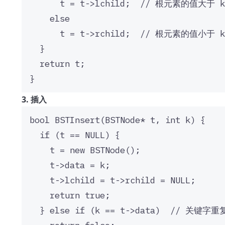
t 
=
t
->
lchild
;
  // 根元素的值大于 
else
t 
=
t
->
rchild
;
  // 根元素的值小于 
}
return
 t;
}
3. 插入
bool
BSTInsert
(BSTNode
*
t
, 
int
k
) {
if
 (t 
==
NULL
) {
t 
=
new
BSTNode
();
t
->
data
=
 k;
t
->
lchild
=
t
->
rchild
=
NULL
;
return
true
;
} 
else
if
 (k 
==
t
->
data
)
  // 关键字