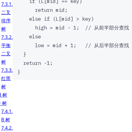
if
 (
L
[mid] 
==
 key)
7.3.1.
_
return
 mid;
二叉
{i
else
if
 (
L
[mid] 
>
 key)
=
排序
1
high 
=
 mid 
-
1
;
  // 从前半部分查找
树
}
else
7.3.2.
^
low 
=
 mid 
+
1
;
   // 从后半部分查找
平衡
n
P
二叉
}
(
树
return
-
1
;
n
7.3.3.
}
-
红黑
i
树
+
1
 B 树
)
+ 树
=
7.4.1.
{
B 树
n
7.4.2.
+