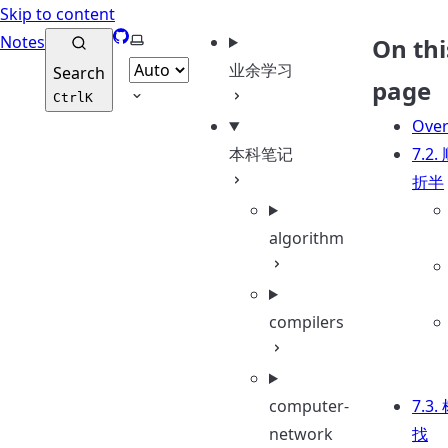
Skip to content
GitHub
Select theme
Notes
On thi
业余学习
Search
page
Ctrl
K
Over
本科笔记
7.2
折半
algorithm
compilers
computer-
7.3
network
找