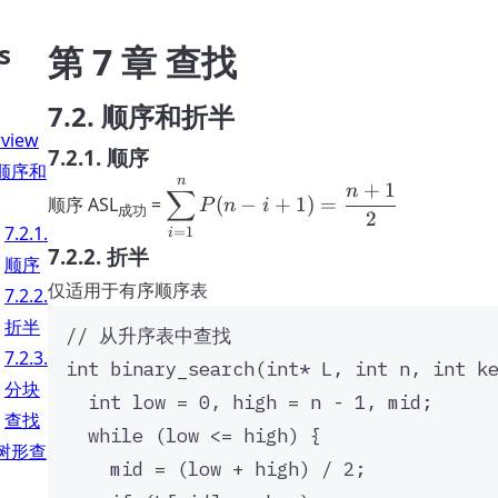
s
第 7 章 查找
7.2. 顺序和折半
view
7.2.1. 顺序
. 顺序和
n
\
+
1
n
∑
顺序 ASL
=
(
−
+
1
)
=
P
n
i
成功
di
2
7.2.1.
=
1
i
s
7.2.2. 折半
顺序
pl
仅适用于有序顺序表
a
7.2.2.
y
折半
// 从升序表中查找
st
7.2.3.
yl
int
binary_search
(
int*
L
, 
int
n
, 
int
k
分块
e
int
 low 
=
0
, high 
=
 n 
-
1
, mid;
\
查找
while
 (low 
<=
 high) {
s
. 树形查
mid 
=
 (low 
+
 high) 
/
2
;
u
m