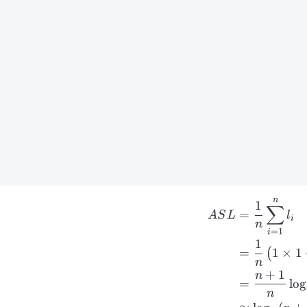
n
1
∑
=
A
S
L
l
i
n
=
1
i
1
=
1
×
1
(
n
+
1
n
=
lo
g
n