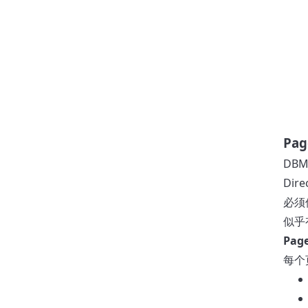
Pag
DB
Di
必须保
似乎
Pag
每个