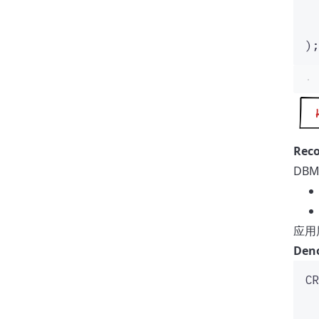
);
Reco
DBM
应用
Den
CR