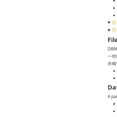
Fil
DB
一些
存储
Da
A pa