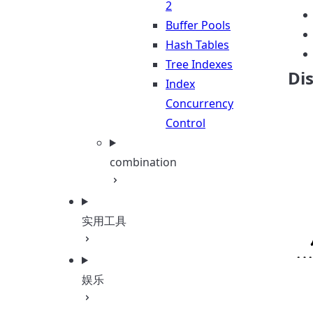
2
Buffer Pools
Hash Tables
Tree Indexes
Di
Index
Concurrency
Control
combination
实用工具
娱乐