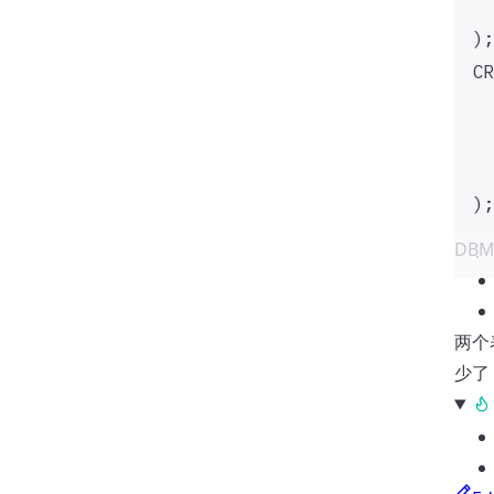
);
CR
);
DB
两个
少了 