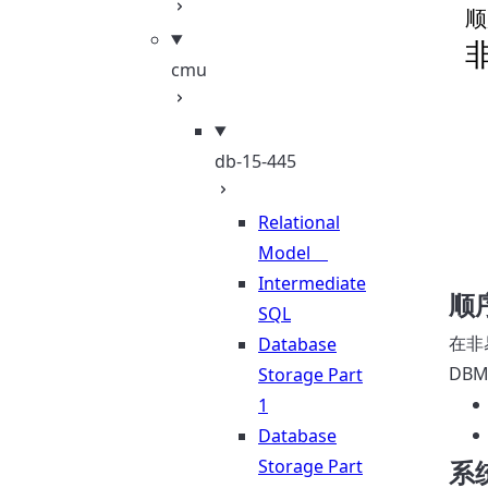
cmu
db-15-445
Relational
Model
Intermediate
顺
SQL
在非
Database
DB
Storage Part
1
Database
Storage Part
系