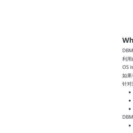
Wh
DBMS
利用
OS i
如果
针对
DB