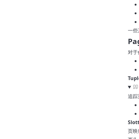
一些系
Pa
对于
Tupl
追踪
Slot
页映射